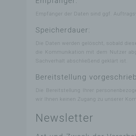
Empfänger:
d) 
Empfänger der Daten sind ggf. Auftragsv
Eins
per
Speicherdauer:
Vera
Die Daten werden gelöscht, sobald diese
die Kommunikation mit dem Nutzer ab
e) 
Sachverhalt abschließend geklärt ist.
Prof
pers
Bereitstellung vorgeschrieb
pers
pers
bezi
Die Bereitstellung Ihrer personenbezog
Arbe
wir Ihnen keinen Zugang zu unserer Ko
Vorli
oder
vorh
Newsletter
f) 