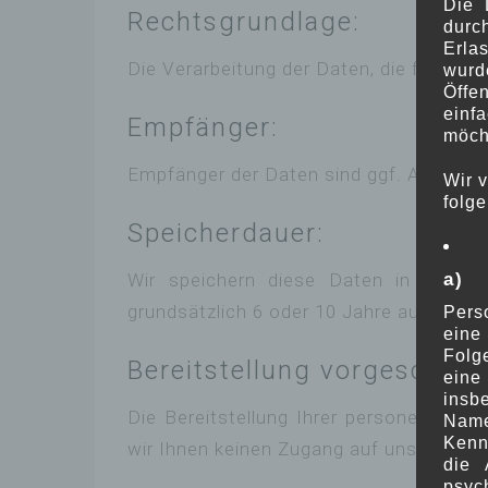
Die 
Rechtsgrundlage:
durc
Erla
Die Verarbeitung der Daten, die für den A
wurd
Öffe
einf
Empfänger:
möcht
Empfänger der Daten sind ggf. Auftragsv
Wir 
folge
Speicherdauer:
a) 
Wir speichern diese Daten in unsere
grundsätzlich 6 oder 10 Jahre aus Grü
Pers
eine
Folge
Bereitstellung vorgeschrieb
eine
insb
Die Bereitstellung Ihrer personenbezog
Name
Kenn
wir Ihnen keinen Zugang auf unsere ang
die 
psych