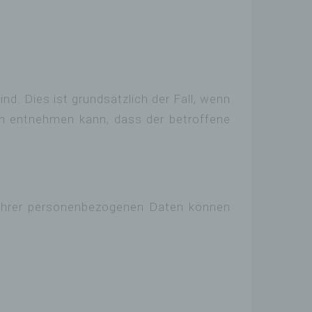
erter
tige
d. Dies ist grundsätzlich der Fall, wenn
 entnehmen kann, dass der betroffene
itung
diese
immte
erson
glich
ng Ihrer personenbezogenen Daten können
icher
ltsort
 oder