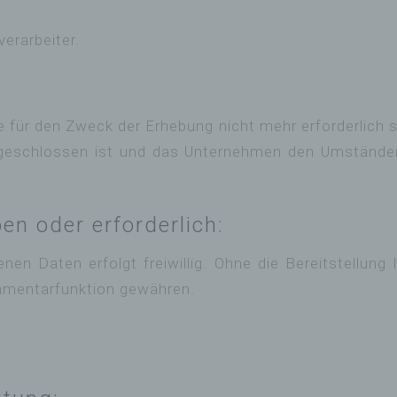
Einschränkung der Verarbeitung
erarbeiter.
chränkung der Verarbeitung ist die Markierung gespeich
sonenbezogener Daten mit dem Ziel, ihre künf
rbeitung einzuschränken.
 für den Zweck der Erhebung nicht mehr erforderlich sin
geschlossen ist und das Unternehmen den Umständen
Profiling
iling ist jede Art der automatisierten Verarbe
onenbezogener Daten, die darin besteht, dass 
en oder erforderlich:
onenbezogenen Daten verwendet werden, um best
önliche Aspekte, die sich auf eine natürliche P
ehen, zu bewerten, insbesondere, um Aspekte bezü
enen Daten erfolgt freiwillig. Ohne die Bereitstellu
itsleistung, wirtschaftlicher Lage, Gesundheit, persönl
mmentarfunktion gewähren.
eben, Interessen, Zuverlässigkeit, Verhalten, Aufentha
 Ortswechsel dieser natürlichen Person zu analysieren
erzusagen.
Pseudonymisierung