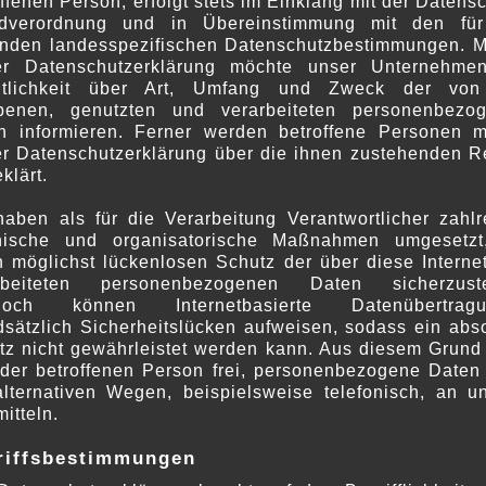
ffenen Person, erfolgt stets im Einklang mit der Datens
dverordnung und in Übereinstimmung mit den fü
r verarbeitet, solange die entsprechende Einwilligun
enden landesspezifischen Datenschutzbestimmungen. Mi
ngspflichten entgegenstehen. Zur Kontaktaufnahme in
er Datenschutzerklärung möchte unser Unternehme
ntlichkeit über Art, Umfang und Zweck der vo
ng angegebenen Kontaktdaten.
benen, genutzten und verarbeiteten personenbezo
n informieren. Ferner werden betroffene Personen mi
en oder erforderlich:
er Datenschutzerklärung über die ihnen zustehenden R
klärt.
en Daten erfolgt freiwillig, allein auf Basis Ihrer Ei
haben als für die Verarbeitung Verantwortlicher zahlr
nen keinen Zugang auf unsere angebotenen Inhalte u
nische und organisatorische Maßnahmen umgesetz
n möglichst lückenlosen Schutz der über diese Internet
rbeiteten personenbezogenen Daten sicherzuste
flichtiger Leistungen
noch können Internetbasierte Datenübertragu
dsätzlich Sicherheitslücken aufweisen, sodass ein abso
tz nicht gewährleistet werden kann. Aus diesem Grund 
itung:
eder betroffenen Person frei, personenbezogene Daten
alternativen Wegen, beispielsweise telefonisch, an u
itteln.
ungen werden von uns zusätzliche Daten erfragt, wie z
riffsbestimmungen