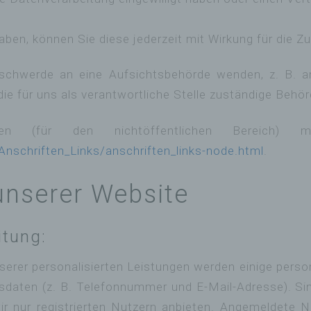
haben, können Sie diese jederzeit mit Wirkung für die Z
Beschwerde an eine Aufsichtsbehörde wenden, z. B. a
e für uns als verantwortliche Stelle zuständige Behör
den (für den nichtöffentlichen Bereich) m
nschriften_Links/anschriften_links-node.html
.
unserer Website
itung:
unserer personalisierten Leistungen werden einige pe
daten (z. B. Telefonnummer und E-Mail-Adresse). Sind 
wir nur registrierten Nutzern anbieten. Angemeldete 