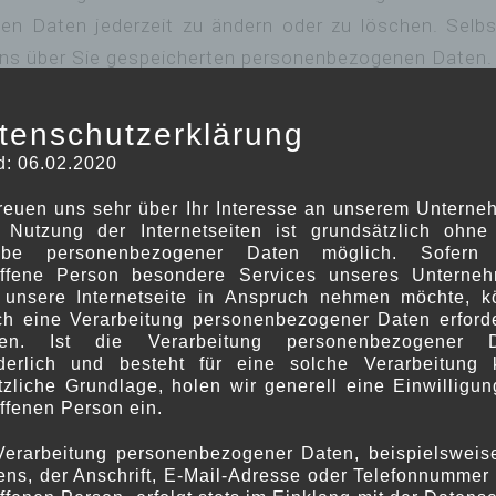
en Daten jederzeit zu ändern oder zu löschen. Selbst
 uns über Sie gespeicherten personenbezogenen Daten.
tenschutzerklärung
d: 06.02.2020
ng eingegebenen Daten erfolgt auf Grundlage einer Einwi
freuen uns sehr über Ihr Interesse an unserem Unterne
 Nutzung der Internetseiten ist grundsätzlich ohne
g eines Vertrages, dessen Vertragspartei die betrof
abe personenbezogener Daten möglich. Sofern 
offene Person besondere Services unseres Unterne
tzliche Rechtsgrundlage für die Verarbeitung der Daten
 unsere Internetseite in Anspruch nehmen möchte, k
ch eine Verarbeitung personenbezogener Daten erforde
en. Ist die Verarbeitung personenbezogener 
rderlich und besteht für eine solche Verarbeitung 
tzliche Grundlage, holen wir generell eine Einwilligun
e Dienstleister, die für den Betrieb und die Wartung
ffenen Person ein.
Verarbeitung personenbezogener Daten, beispielsweis
ns, der Anschrift, E-Mail-Adresse oder Telefonnummer 