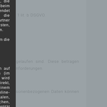
, die
 beim
endet
. 6 Abs. 1 lit. b DSGVO.
r die
rtner
sten,
n.
m die
sten abgelaufen sind. Diese betragen
lichen Anforderungen.
h auf
n (im
r wird
rekt,
einem
ng Ihrer personenbezogenen Daten können
line-
alen,
chen,
ntität