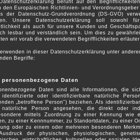
Datenschutzerklärung beruht auf den Begrifflichkeiten
h den Europäischen Richtlinien- und Verordnungsgeber
ss der Datenschutz-Grundverordnung (DS-GVO) verw
bschluss des Vertrages erforderlich ist, basiert auf Art
en. Unsere Datenschutzerklärung soll sowohl fü
ntlichkeit als auch für unsere Kunden und Geschäftspa
ach lesbar und verständlich sein. Um dies zu gewährlei
en wir vorab die verwendeten Begrifflichkeiten erläuter
erarbeiter.
verwenden in dieser Datenschutzerklärung unter andere
nden Begriffe:
personenbezogene Daten
n Systemen bis die gesetzlichen Aufbewahrungsfri
nden der ordnungsmäßigen Buchführung und steuerrecht
onenbezogene Daten sind alle Informationen, die sic
 identifizierte oder identifizierbare natürliche Perso
nden „betroffene Person") beziehen. Als identifizierba
en oder erforderlich:
 natürliche Person angesehen, die direkt oder indi
esondere mittels Zuordnung zu einer Kennung wie 
enen Daten erfolgt freiwillig. Ohne die Bereitstellu
n, zu einer Kennnummer, zu Standortdaten, zu einer On
ung oder zu einem oder mehreren besonderen Merkm
ebotenen Inhalte und Leistungen gewähren.
Ausdruck der physischen, physiologischen, genetis
ischen, wirtschaftlichen, kulturellen oder sozialen Ide