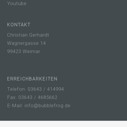
Europäischen Richtlinien- und
Youtube
Verordnungsgeber beim Erlass der
Datenschutz-Grundverordnung (DS-GVO)
verwendet wurden. Unsere
Datenschutzerklärung soll sowohl für die
KONTAKT
Öffentlichkeit als auch für unsere Kunden
und Geschäftspartner einfach lesbar und
Christian Gerhardt
verständlich sein. Um dies zu gewährleisten,
Wagnergasse 14
möchten wir vorab die verwendeten
99423 Weimar
Begrifflichkeiten erläutern.
Wir verwenden in dieser
Datenschutzerklärung unter anderem die
folgenden Begriffe:
ERREICHBARKEITEN
Telefon: 03643 / 414994
a) personenbezogene Daten
Fax: 03643 / 4685662
Personenbezogene Daten sind alle
E-Mail: info@bubblefrog.de
Informationen, die sich auf eine identifizierte
oder identifizierbare natürliche Person (im
Folgenden „betroffene Person") beziehen.
Als identifizierbar wird eine natürliche