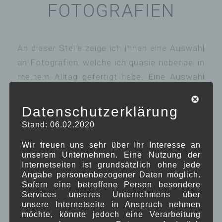
FOTOGRAFIEN
An dieser Stelle zeige ich Ihnen eine Auswahl
an Fotografien, welche ich quasie nebenbei in
meinem Alltag gefertigt habe. Eine Auswahl
von Fotos können Sie gerahmt oder in
anderen Variationen auf
www.Redbubble.com
Datenschutzerklärung
kaufen.
Stand: 06.02.2020
Wir freuen uns sehr über Ihr Interesse an
unserem Unternehmen. Eine Nutzung der
Internetseiten ist grundsätzlich ohne jede
Angabe personenbezogener Daten möglich.
Sofern eine betroffene Person besondere
Services unseres Unternehmens über
unsere Internetseite in Anspruch nehmen
möchte, könnte jedoch eine Verarbeitung