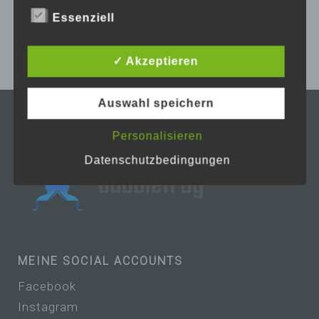
zustehenden Rechte aufgeklärt.
Essenziell
Wir haben als für die Verarbeitung
Verantwortlicher zahlreiche technische und
✓ Akzeptieren
organisatorische Maßnahmen umgesetzt, um
einen möglichst lückenlosen Schutz der
über diese Internetseite verarbeiteten
Auswahl speichern
personenbezogenen Daten sicherzustellen.
Dennoch können Internetbasierte
Personalisieren
Datenübertragungen grundsätzlich
Sicherheitslücken aufweisen, sodass ein
Datenschutzbedingungen
absoluter Schutz nicht gewährleistet werden
kann. Aus diesem Grund steht es jeder
betroffenen Person frei, personenbezogene
Daten auch auf alternativen Wegen,
beispielsweise telefonisch, an uns zu
übermitteln.
MEINE SOCIAL ACCOUNTS
Begriffsbestimmungen
Facebook
Die Datenschutzerklärung beruht auf den
Begrifflichkeiten, die durch den
Instagram