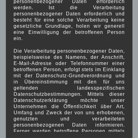
personenbezogener Daten erforderlich
werden. Ist die Verarbeitung
personenbezogener Daten erforderlich und
besteht für eine solche Verarbeitung keine
gesetzliche Grundlage, holen wir generell
eine Einwilligung der betroffenen Person
ein.
Die Verarbeitung personenbezogener Daten,
EA5703D5-40CF-4793-B4A4-
beispielsweise des Namens, der Anschrift,
B5E4444C206C
E-Mail-Adresse oder Telefonnummer einer
betroffenen Person, erfolgt stets im Einklang
mit der Datenschutz-Grundverordnung und
in Übereinstimmung mit den für uns
geltenden landesspezifischen
Datenschutzbestimmungen. Mittels dieser
Datenschutzerklärung möchte unser
Unternehmen die Öffentlichkeit über Art,
Umfang und Zweck der von uns erhobenen,
genutzten und verarbeiteten
personenbezogenen Daten informieren.
Ferner werden betroffene Personen mittels
dieser Datenschutzerklärung über die ihnen