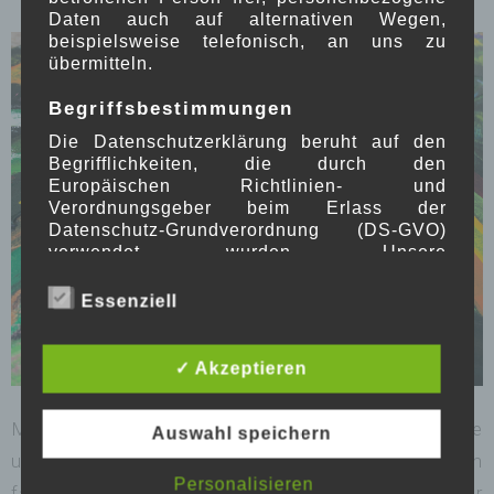
Daten auch auf alternativen Wegen,
beispielsweise telefonisch, an uns zu
übermitteln.
Begriffsbestimmungen
Die Datenschutzerklärung beruht auf den
Begrifflichkeiten, die durch den
Europäischen Richtlinien- und
Verordnungsgeber beim Erlass der
Datenschutz-Grundverordnung (DS-GVO)
verwendet wurden. Unsere
By
bubblefrog
In
Gemälde
0 Comments
Datenschutzerklärung soll sowohl für die
INTERESSANTES ZUM BILD „1532 – DIE
Öffentlichkeit als auch für unsere Kunden
Essenziell
EROBERUNG“
und Geschäftspartner einfach lesbar und
31. August 2020
verständlich sein. Um dies zu gewährleisten,
möchten wir vorab die verwendeten
✓ Akzeptieren
Begrifflichkeiten erläutern.
Meine Gedanken Seit jeher hat mich Geschichte
Wir verwenden in dieser
Auswahl speichern
Datenschutzerklärung unter anderem die
und viele der darin auftauchenden Kulturen
folgenden Begriffe:
Personalisieren
fasziniert. Unter anderem die Inkas. Mehr oder