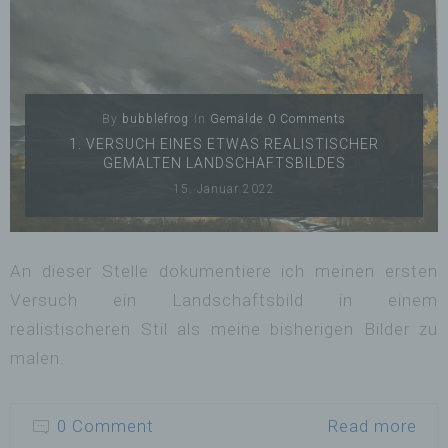
By
bubblefrog
In
Gemälde
0 Comments
1. VERSUCH EINES ETWAS REALISTISCHER
GEMALTEN LANDSCHAFTSBILDES
15. Januar 2022
An dieser Stelle dokumentiere ich meinen ersten
Versuch ein Landschaftsbild in einem
realistischeren Stil als meine bisherigen Bilder zu
malen.
0 Comment
Read more