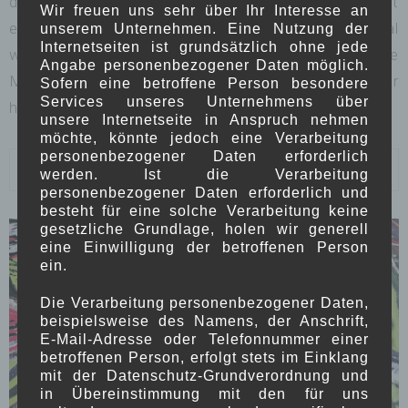
dem alles wieder über mich kam. Mit voller Wucht
Wir freuen uns sehr über Ihr Interesse an
erfasste mich eine Depression. Und mit einem Mal
unserem Unternehmen. Eine Nutzung der
Internetseiten ist grundsätzlich ohne jede
war ich komplett leer. Kein Gefühl, keine
Angabe personenbezogener Daten möglich.
Möglichkeit in die Zukunft zu blicken. Alles war
Sofern eine betroffene Person besondere
Services unseres Unternehmens über
hoffnungslos. Und all […]
unsere Internetseite in Anspruch nehmen
möchte, könnte jedoch eine Verarbeitung
personenbezogener Daten erforderlich
2 Comments
Read more
werden. Ist die Verarbeitung
personenbezogener Daten erforderlich und
besteht für eine solche Verarbeitung keine
gesetzliche Grundlage, holen wir generell
eine Einwilligung der betroffenen Person
ein.
Die Verarbeitung personenbezogener Daten,
beispielsweise des Namens, der Anschrift,
E-Mail-Adresse oder Telefonnummer einer
betroffenen Person, erfolgt stets im Einklang
mit der Datenschutz-Grundverordnung und
in Übereinstimmung mit den für uns