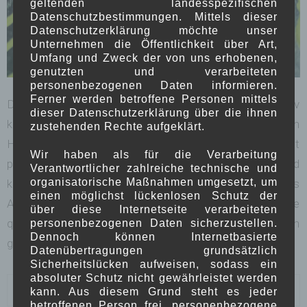
By
bubblefrog
In
Gemälde
0 Comments
geltenden landesspezifischen
Datenschutzbestimmungen. Mittels dieser
DESHALB HABE ICH ES „ZERSTÖRUNG DURCH DIE
MODERNE“ GENANNT
Datenschutzerklärung möchte unser
Unternehmen die Öffentlichkeit über Art,
31. August 2020
Umfang und Zweck der von uns erhobenen,
genutzten und verarbeiteten
personenbezogenen Daten informieren.
Ferner werden betroffene Personen mittels
Den Grund des Bildes habe ich versucht relativ
dieser Datenschutzerklärung über die ihnen
klassisch zu malen. Also einen ordentlichen
zustehenden Rechte aufgeklärt.
Hintergrund auftragen, Körper und Kopf mit
Wir haben als für die Verarbeitung
passenden Farben gestalten. Und bevor dieses Bild
Verantwortlicher zahlreiche technische und
organisatorische Maßnahmen umgesetzt, um
komplettiert wurde, habe ich es durch das
einen möglichst lückenlosen Schutz der
Auftragen von poppigen Farben direkt aus der Tube
über diese Internetseite verarbeiteten
quasi in einen völlig anderen Stil gehoben. Ehrlich
personenbezogenen Daten sicherzustellen.
Dennoch können Internetbasierte
gesagt habe ich keine Ahnung […]
Datenübertragungen grundsätzlich
Sicherheitslücken aufweisen, sodass ein
absoluter Schutz nicht gewährleistet werden
0 Comment
Read more
kann. Aus diesem Grund steht es jeder
betroffenen Person frei, personenbezogene