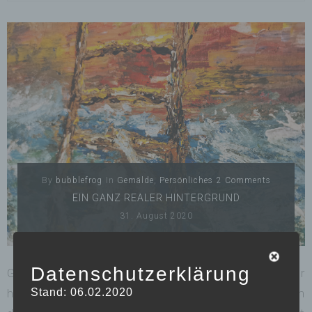
By
bubblefrog
In
Gemälde
,
Persönliches
2 Comments
EIN GANZ REALER HINTERGRUND
31. August 2020
Datenschutzerklärung
Gespürt habe ich es die über die letzten Jahre. Wahr
Stand: 06.02.2020
haben wollte ich es nicht. Bis zu einem Freitag, an