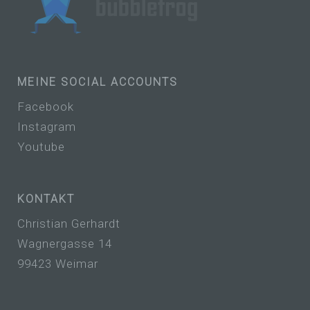
b) betroffene Person
Betroffene Person ist jede identifizierte oder
identifizierbare natürliche Person, deren
personenbezogene Daten von dem für die
Verarbeitung Verantwortlichen verarbeitet
werden.
MEINE SOCIAL ACCOUNTS
Facebook
Instagram
c) Verarbeitung
Youtube
Verarbeitung ist jeder mit oder ohne Hilfe
automatisierter Verfahren ausgeführte
Vorgang oder jede solche Vorgangsreihe im
Zusammenhang mit personenbezogenen
KONTAKT
Daten wie das Erheben, das Erfassen, die
Organisation, das Ordnen, die Speicherung,
Christian Gerhardt
die Anpassung oder Veränderung, das
Wagnergasse 14
Auslesen, das Abfragen, die Verwendung,
die Offenlegung durch Übermittlung,
99423 Weimar
Verbreitung oder eine andere Form der
Bereitstellung, den Abgleich oder die
Verknüpfung, die Einschränkung, das