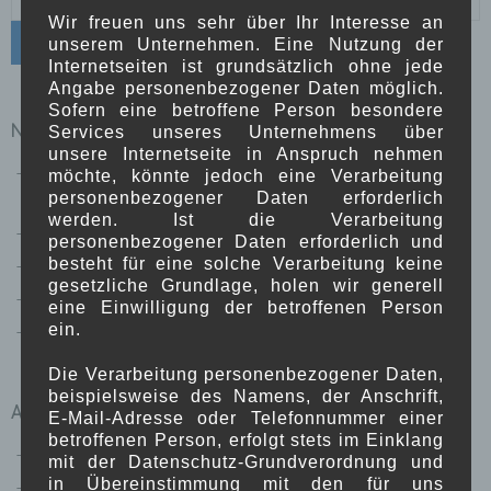
nach:
Wir freuen uns sehr über Ihr Interesse an
unserem Unternehmen. Eine Nutzung der
Internetseiten ist grundsätzlich ohne jede
Angabe personenbezogener Daten möglich.
Sofern eine betroffene Person besondere
NEUESTE BEITRÄGE
Services unseres Unternehmens über
unsere Internetseite in Anspruch nehmen
1. Versuch eines etwas realistischer gemalten
möchte, könnte jedoch eine Verarbeitung
personenbezogener Daten erforderlich
Landschaftsbildes
werden. Ist die Verarbeitung
Eine weitere Tonfigur zum Abschluss
personenbezogener Daten erforderlich und
besteht für eine solche Verarbeitung keine
Figur denkender Mann
gesetzliche Grundlage, holen wir generell
Gefäß für Teelicht
eine Einwilligung der betroffenen Person
ein.
Figur Spongebob
Die Verarbeitung personenbezogener Daten,
beispielsweise des Namens, der Anschrift,
ARCHIV
E-Mail-Adresse oder Telefonnummer einer
betroffenen Person, erfolgt stets im Einklang
Januar 2022
mit der Datenschutz-Grundverordnung und
in Übereinstimmung mit den für uns
Dezember 2020