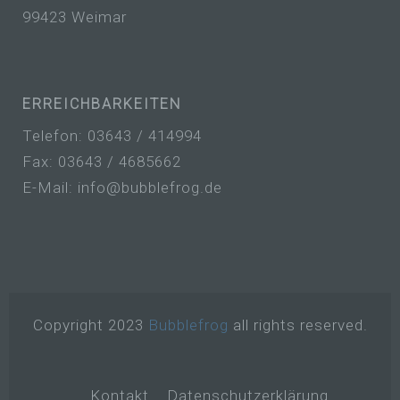
99423 Weimar
a) personenbezogene Daten
Personenbezogene Daten sind alle
Informationen, die sich auf eine identifizierte
ERREICHBARKEITEN
oder identifizierbare natürliche Person (im
Folgenden „betroffene Person") beziehen.
Telefon: 03643 / 414994
Als identifizierbar wird eine natürliche
Fax: 03643 / 4685662
Person angesehen, die direkt oder indirekt,
E-Mail: info@bubblefrog.de
insbesondere mittels Zuordnung zu einer
Kennung wie einem Namen, zu einer
Kennnummer, zu Standortdaten, zu einer
Online-Kennung oder zu einem oder
mehreren besonderen Merkmalen, die
Ausdruck der physischen, physiologischen,
genetischen, psychischen, wirtschaftlichen,
kulturellen oder sozialen Identität dieser
Copyright 2023
Bubblefrog
all rights reserved.
natürlichen Person sind, identifiziert werden
kann.
Kontakt
Datenschutzerklärung