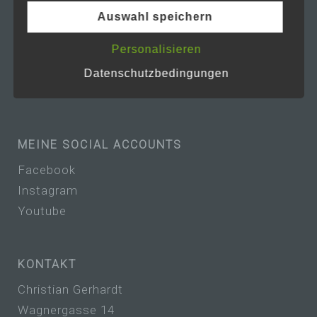
betroffenen Person frei, personenbezogene
Auswahl speichern
Daten auch auf alternativen Wegen,
beispielsweise telefonisch, an uns zu
übermitteln.
Personalisieren
Datenschutzbedingungen
Begriffsbestimmungen
Die Datenschutzerklärung beruht auf den
Begrifflichkeiten, die durch den
Europäischen Richtlinien- und
Verordnungsgeber beim Erlass der
MEINE SOCIAL ACCOUNTS
Datenschutz-Grundverordnung (DS-GVO)
verwendet wurden. Unsere
Facebook
Datenschutzerklärung soll sowohl für die
Instagram
Öffentlichkeit als auch für unsere Kunden
und Geschäftspartner einfach lesbar und
Youtube
verständlich sein. Um dies zu gewährleisten,
möchten wir vorab die verwendeten
Begrifflichkeiten erläutern.
KONTAKT
Wir verwenden in dieser
Christian Gerhardt
Datenschutzerklärung unter anderem die
Wagnergasse 14
folgenden Begriffe: