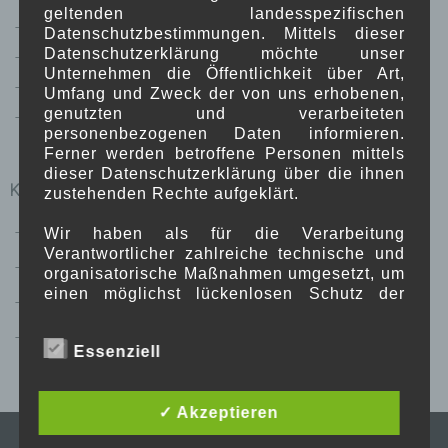
geltenden landesspezifischen
Oktober 2020
Datenschutzbestimmungen. Mittels dieser
Datenschutzerklärung möchte unser
September 2020
Unternehmen die Öffentlichkeit über Art,
August 2020
Umfang und Zweck der von uns erhobenen,
genutzten und verarbeiteten
Mai 2016
personenbezogenen Daten informieren.
Ferner werden betroffene Personen mittels
dieser Datenschutzerklärung über die ihnen
KATEGORIEN
zustehenden Rechte aufgeklärt.
Gemälde
Wir haben als für die Verarbeitung
Verantwortlicher zahlreiche technische und
Persönliches
organisatorische Maßnahmen umgesetzt, um
einen möglichst lückenlosen Schutz der
Skulpturen
über diese Internetseite verarbeiteten
personenbezogenen Daten sicherzustellen.
Uncategorized
Essenziell
Dennoch können Internetbasierte
Datenübertragungen grundsätzlich
Sicherheitslücken aufweisen, sodass ein
✓ Akzeptieren
absoluter Schutz nicht gewährleistet werden
kann. Aus diesem Grund steht es jeder